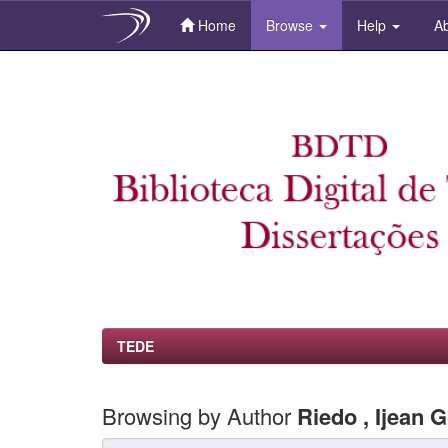
Home
Browse
Help
Ab
Skip
navigation
TEDE
Browsing by Author
Riedo , Ijean