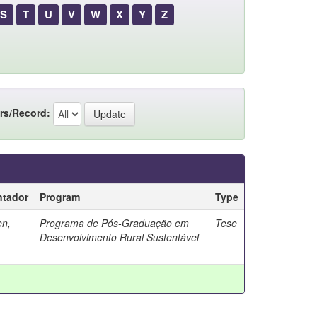
S
T
U
V
W
X
Y
Z
rs/Record:
ntador
Program
Type
en,
Programa de Pós-Graduação em
Tese
Desenvolvimento Rural Sustentável