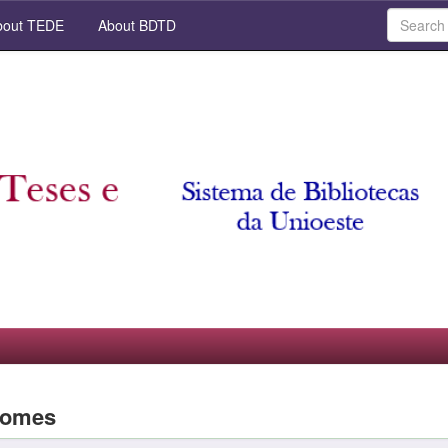
out TEDE
About BDTD
 Gomes