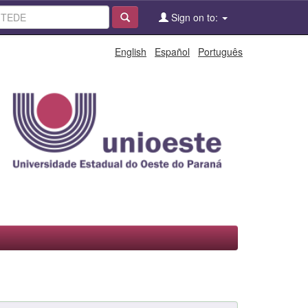
Sign on to:
English
Español
Português