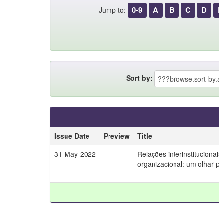
0-9
A
B
C
D
Jump to:
Sort by:
Issue Date
Preview
Title
31-May-2022
Relações interinstituciona
organizacional: um olhar p