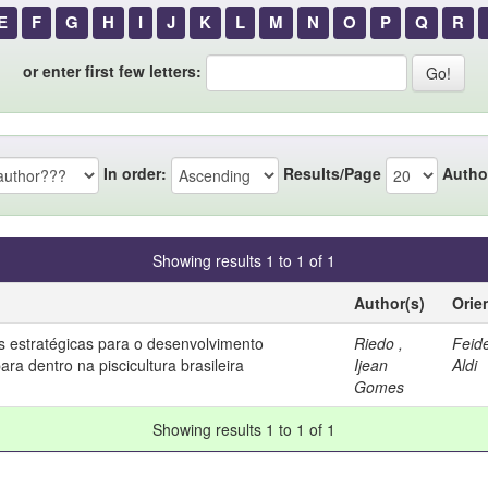
E
F
G
H
I
J
K
L
M
N
O
P
Q
R
or enter first few letters:
In order:
Results/Page
Autho
Showing results 1 to 1 of 1
Author(s)
Orie
is estratégicas para o desenvolvimento
Riedo ,
Feid
ara dentro na piscicultura brasileira
Ijean
Aldi
Gomes
Showing results 1 to 1 of 1