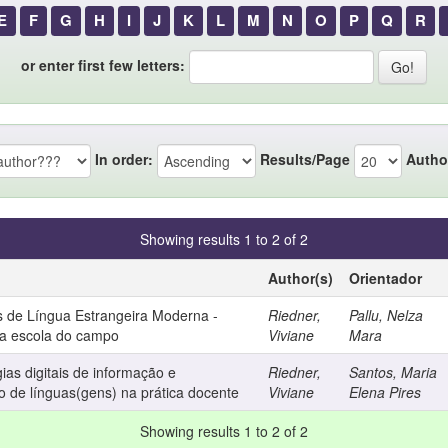
E
F
G
H
I
J
K
L
M
N
O
P
Q
R
or enter first few letters:
In order:
Results/Page
Autho
Showing results 1 to 2 of 2
Author(s)
Orientador
s de Língua Estrangeira Moderna -
Riedner,
Pallu, Nelza
na escola do campo
Viviane
Mara
gias digitais de informação e
Riedner,
Santos, Maria
 de línguas(gens) na prática docente
Viviane
Elena Pires
Showing results 1 to 2 of 2