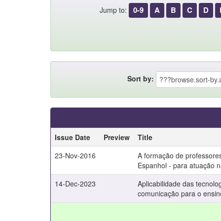
0-9
A
B
C
D
Jump to:
Sort by:
Issue Date
Preview
Title
23-Nov-2016
A formação de professore
Espanhol - para atuação 
14-Dec-2023
Aplicabilidade das tecnolo
comunicação para o ensino