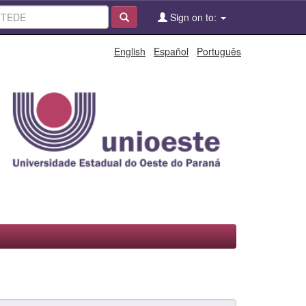
Sign on to:
English
Español
Português