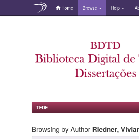
Home
Browse
Help
Ab
Skip
navigation
TEDE
Browsing by Author
Riedner, Vivia