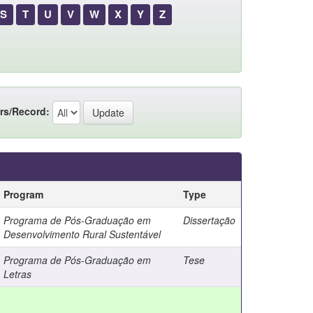
S
T
U
V
W
X
Y
Z
rs/Record:
Program
Type
Programa de Pós-Graduação em
Dissertação
Desenvolvimento Rural Sustentável
Programa de Pós-Graduação em
Tese
Letras