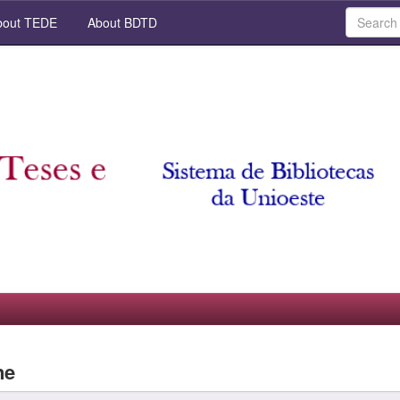
out TEDE
About BDTD
ne