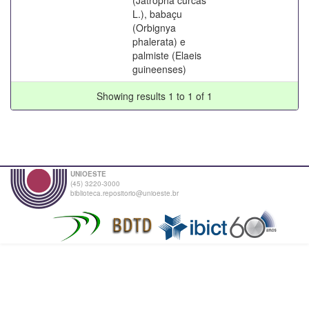
L.), babaçu
(Orbignya
phalerata) e
palmiste (Elaeis
guineenses)
Showing results 1 to 1 of 1
UNIOESTE
(45) 3220-3000
biblioteca.repositorio@unioeste.br