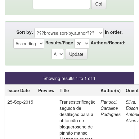
Sort by:
In order:
Results/Page
Authors/Record:
Showing results 1 to 1 of 1
Issue Date
Preview
Title
Author(s)
Orien
25-Sep-2015
Transesterificação
Ranucci,
Silva,
seguida de
Carolline
Edson
destilação para a
Rodrigues
Antôni
obtenção de
Alves 
bioquerosene de
pinhão manso
(Jatropha curcas