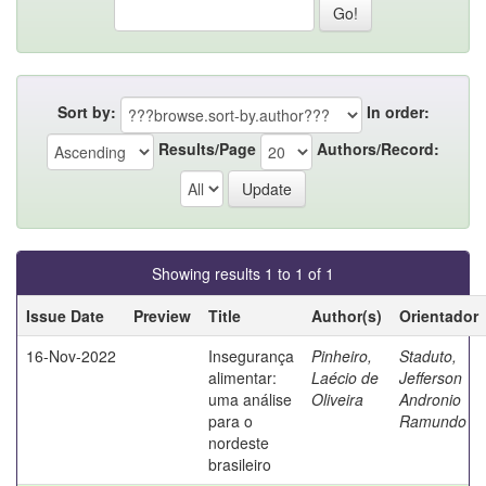
Sort by:
In order:
Results/Page
Authors/Record:
Showing results 1 to 1 of 1
Issue Date
Preview
Title
Author(s)
Orientador
16-Nov-2022
Insegurança
Pinheiro,
Staduto,
alimentar:
Laécio de
Jefferson
uma análise
Oliveira
Andronio
para o
Ramundo
nordeste
brasileiro