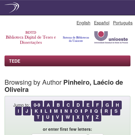
Skip
English
Español
Português
navigation
TEDE
Browsing by Author
Pinheiro, Laécio de
Oliveira
0-9
A
B
C
D
E
F
G
H
Jump to:
I
J
K
L
M
N
O
P
Q
R
S
T
U
V
W
X
Y
Z
or enter first few letters: