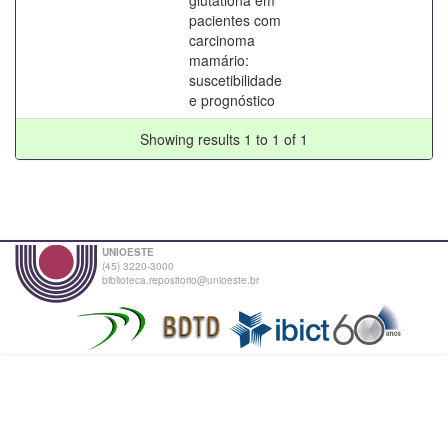
pacientes com
carcinoma
mamário:
suscetibilidade
e prognóstico
Showing results 1 to 1 of 1
UNIOESTE
(45) 3220-3000
biblioteca.repositorio@unioeste.br