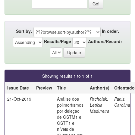
Sort by:
In order:
Results/Page
Authors/Record:
Showing results 1 to 1 of 1
Issue Date
Preview
Title
Author(s)
Orientado
21-Oct-2019
Análise dos
Pacholak,
Panis,
polimorfismos
Letícia
Carolina
por deleção
Madureira
de GSTM1 e
GSTT1 e
níveis de
glutationa em