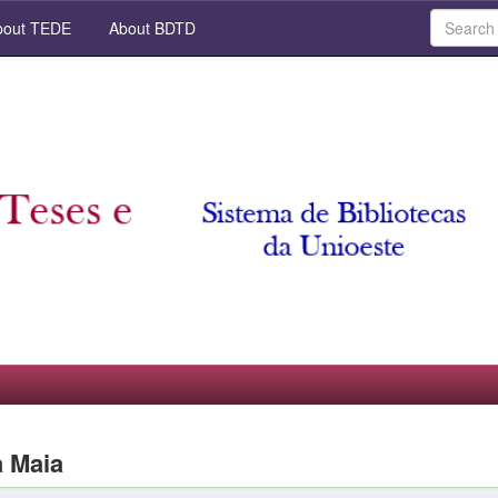
out TEDE
About BDTD
a Maia