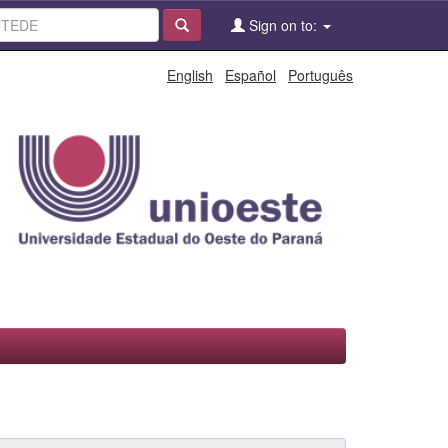
Sign on to:
English
Español
Português