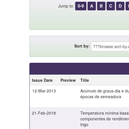
0-9
A
B
C
D
Jump to:
Sort by:
Issue Date
Preview
Title
12-Mar-2013
Acúmulo de graus-dia e dur
épocas de semeadura
21-Feb-2018
Temperatura mínima basal,
componentes de rendimento
trigo