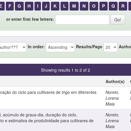
E
F
G
H
I
J
K
L
M
N
O
P
Q
R
or enter first few letters:
In order:
Results/Page
Autho
Showing results 1 to 2 of 2
Author(s)
ação do ciclo para cultivares de trigo em diferentes
Noreto,
Lorena
Maia
 acúmulo de graus-dia, duração do ciclo,
Noreto,
 e estimativa de produtividade para cultivares de
Lorena
Maia