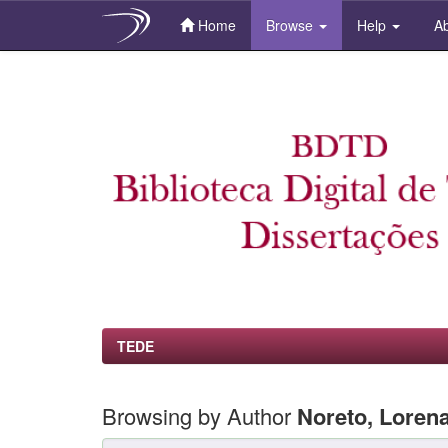
Home
Browse
Help
Ab
Skip
navigation
TEDE
Browsing by Author
Noreto, Loren