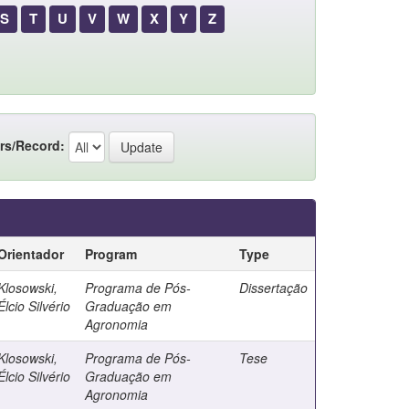
S
T
U
V
W
X
Y
Z
rs/Record:
Orientador
Program
Type
Klosowski,
Programa de Pós-
Dissertação
Élcio Silvério
Graduação em
Agronomia
Klosowski,
Programa de Pós-
Tese
Élcio Silvério
Graduação em
Agronomia