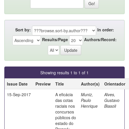
Sort by:
In order:
Results/Page
Authors/Record:
Showing results 1 to 1 of 1
Issue Date
Preview
Title
Author(s)
Orientador
15-Sep-2017
A eficácia
Muniz,
Alves,
das cotas
Paulo
Gustavo
raciais nos
Henrique
Biasoli
concursos
públicos do
estado do
Paraná: