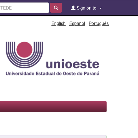
Sign on to:
English
Español
Português