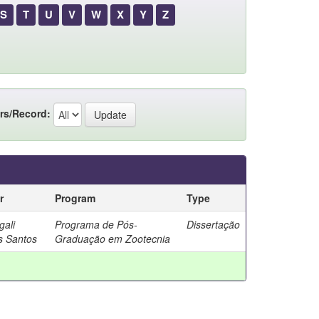
S
T
U
V
W
X
Y
Z
rs/Record:
r
Program
Type
gali
Programa de Pós-
Dissertação
s Santos
Graduação em Zootecnia