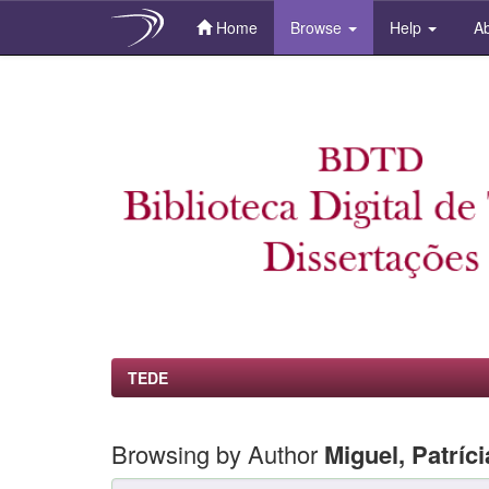
Home
Browse
Help
Ab
Skip
navigation
TEDE
Browsing by Author
Miguel, Patríc