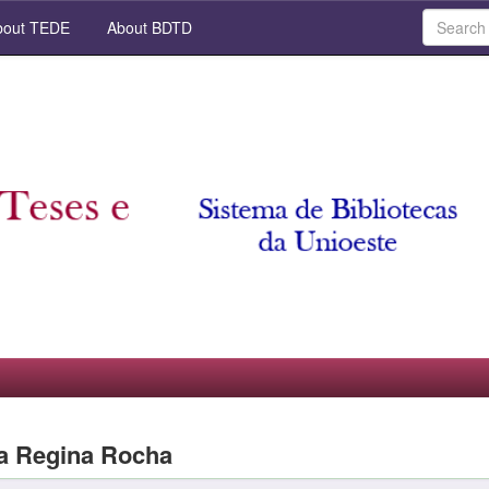
out TEDE
About BDTD
ia Regina Rocha