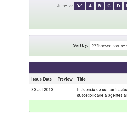
0-9
A
B
C
D
Jump to:
Sort by:
Issue Date
Preview
Title
30-Jul-2010
Incidência de contaminação
suscetibilidade a agentes a