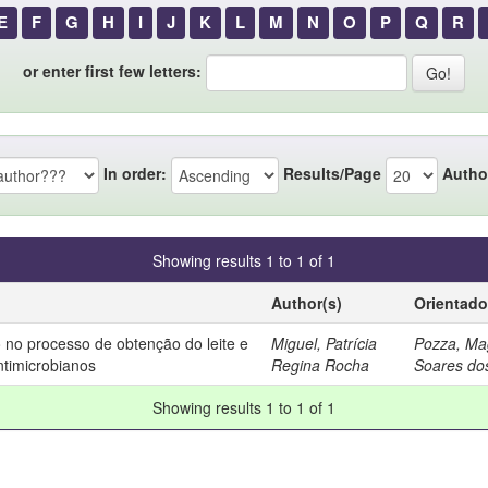
E
F
G
H
I
J
K
L
M
N
O
P
Q
R
or enter first few letters:
In order:
Results/Page
Autho
Showing results 1 to 1 of 1
Author(s)
Orientado
 no processo de obtenção do leite e
Miguel, Patrícia
Pozza, Ma
ntimicrobianos
Regina Rocha
Soares do
Showing results 1 to 1 of 1