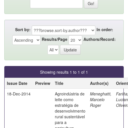
Sort by:
In order:
Results/Page
Authors/Record:
Showing results 1 to 1 of 1
Issue Date
Preview
Title
Author(s)
Orien
18-Dec-2014
Agroindústria de
Meneghatti,
Fariña
leite como
Marcelo
Lucia
estratégia de
Roger
Olivei
desenvolvimento
rural sustentável
para a
agricultura