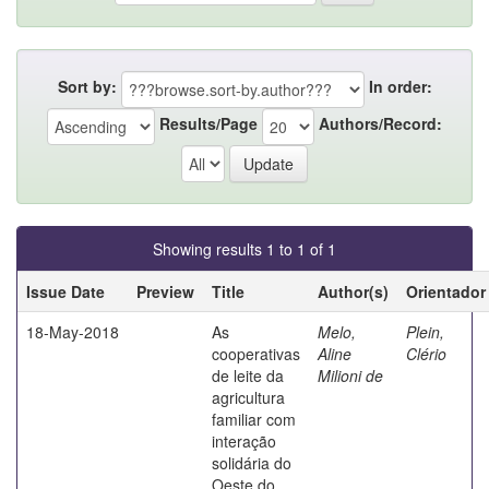
Sort by:
In order:
Results/Page
Authors/Record:
Showing results 1 to 1 of 1
Issue Date
Preview
Title
Author(s)
Orientador
18-May-2018
As
Melo,
Plein,
cooperativas
Aline
Clério
de leite da
Milioni de
agricultura
familiar com
interação
solidária do
Oeste do