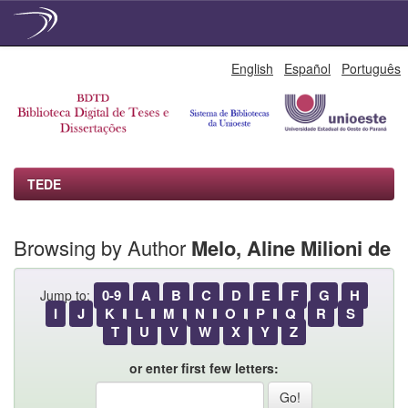
Skip
English
Español
Português
navigation
TEDE
Browsing by Author
Melo, Aline Milioni de
0-9
A
B
C
D
E
F
G
H
Jump to:
I
J
K
L
M
N
O
P
Q
R
S
T
U
V
W
X
Y
Z
or enter first few letters: