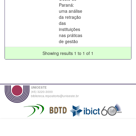
Paraná:
uma análise
da retração
das
instituições
nas práticas
de gestão
Showing results 1 to 1 of 1
UNIOESTE
(45) 3220-3000
biblioteca.repositorio@unioeste.br