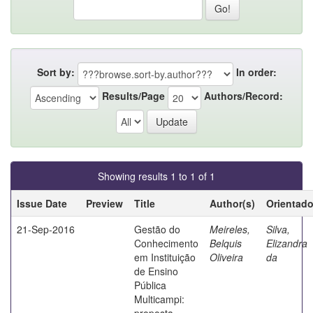
Sort by:
In order:
Results/Page
Authors/Record:
Showing results 1 to 1 of 1
Issue Date
Preview
Title
Author(s)
Orientado
21-Sep-2016
Gestão do
Meireles,
Silva,
Conhecimento
Belquis
Elizandra
em Instituição
Oliveira
da
de Ensino
Pública
Multicampi:
proposta