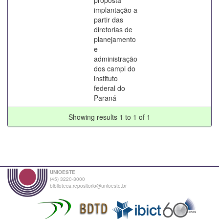
implantação a
partir das
diretorias de
planejamento
e
administração
dos campi do
instituto
federal do
Paraná
Showing results 1 to 1 of 1
UNIOESTE
(45) 3220-3000
biblioteca.repositorio@unioeste.br