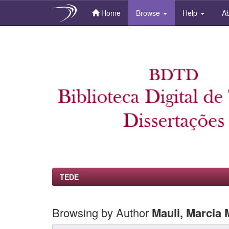
Home
Browse
Help
Ab
Skip
navigation
TEDE
Browsing by Author
Mauli, Marcia 