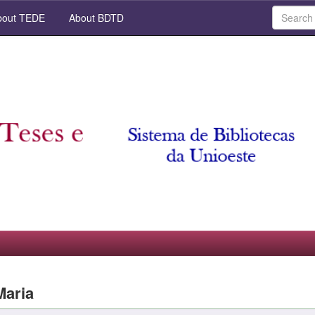
out TEDE
About BDTD
Maria