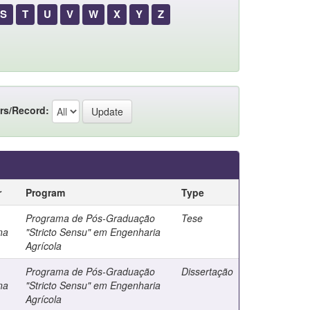
S
T
U
V
W
X
Y
Z
rs/Record:
r
Program
Type
Programa de Pós-Graduação
Tese
na
"Stricto Sensu" em Engenharia
Agrícola
Programa de Pós-Graduação
Dissertação
na
"Stricto Sensu" em Engenharia
Agrícola