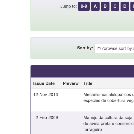
0-9
A
B
C
D
Jump to:
Sort by:
Issue Date
Preview
Title
12-Nov-2013
Mecanismos alelopáticos 
espécies de cobertura veg
2-Feb-2009
Manejo da cultura da soja 
de aveia preta e consórci
forrageiro