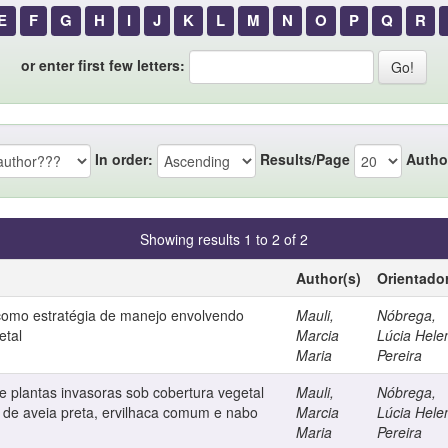
E
F
G
H
I
J
K
L
M
N
O
P
Q
R
or enter first few letters:
In order:
Results/Page
Autho
Showing results 1 to 2 of 2
Author(s)
Orientado
como estratégia de manejo envolvendo
Mauli,
Nóbrega,
etal
Marcia
Lúcia Hele
Maria
Pereira
e plantas invasoras sob cobertura vegetal
Mauli,
Nóbrega,
o de aveia preta, ervilhaca comum e nabo
Marcia
Lúcia Hele
Maria
Pereira