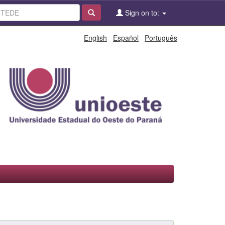
Sign on to:
English
Español
Português