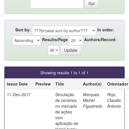
Sort by:
In order:
Results/Page
Authors/Record:
Showing results 1 to 1 of 1
Issue Date
Preview
Title
Author(s)
Orientador
11-Dec-2017
Simulação
Marques,
Rojo,
de cenários
Michel
Claudio
no mercado
Figueiredo
Antonio
de ações
com
aplicação de
lógica fuzzy