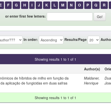
E
F
G
H
I
J
K
L
M
N
O
P
Q
R
or enter first few letters:
In order:
Results/Page
Autho
Showing results 1 to 1 of 1
Author(s)
Ori
nômicos de híbridos de milho em função da
Maldaner,
Duar
da aplicação de fungicidas em duas safras
Henrique
Jos
Showing results 1 to 1 of 1