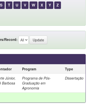
S
T
U
V
W
X
Y
Z
rs/Record:
entador
Program
Type
te Júnior,
Programa de Pós-
Dissertação
é Barbosa
Graduação em
Agronomia