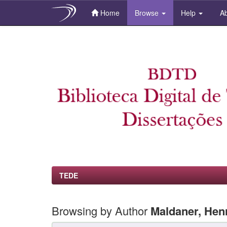
Home
Browse
Help
Ab
Skip
navigation
TEDE
Browsing by Author
Maldaner, Hen