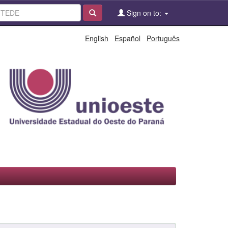
Sign on to:
English
Español
Português