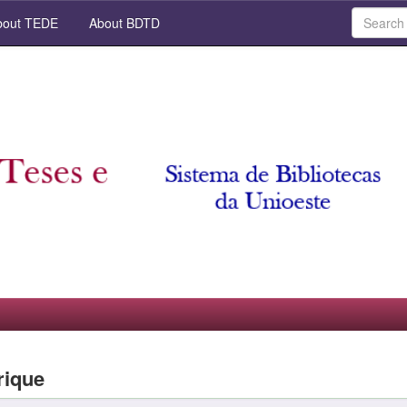
out TEDE
About BDTD
rique