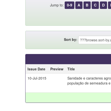
0-9
A
B
C
D
Jump to:
Sort by:
Issue Date
Preview
Title
10-Jul-2015
Sanidade e caracteres agro
população de semeadura e 