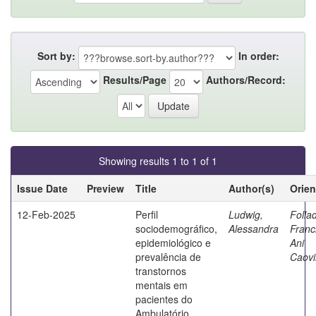
Sort by:
In order:
Results/Page
Authors/Record:
Showing results 1 to 1 of 1
Issue Date
Preview
Title
Author(s)
Orien
12-Feb-2025
Perfil
Ludwig,
Follad
sociodemográfico,
Alessandra
Franc
epidemiológico e
Ani
prevalência de
Caovi
transtornos
mentais em
pacientes do
Ambulatório