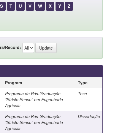
S
T
U
V
W
X
Y
Z
rs/Record:
Program
Type
Programa de Pós-Graduação
Tese
"Stricto Sensu" em Engenharia
Agrícola
Programa de Pós-Graduação
Dissertação
"Stricto Sensu" em Engenharia
Agrícola