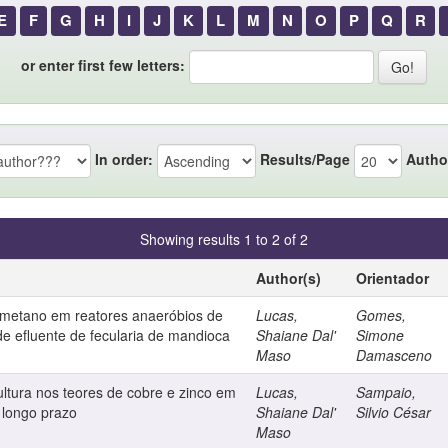
E
F
G
H
I
J
K
L
M
N
O
P
Q
R
or enter first few letters:
In order:
Results/Page
Autho
Showing results 1 to 2 of 2
Author(s)
Orientador
 metano em reatores anaeróbios de
Lucas,
Gomes,
r de efluente de fecularia de mandioca
Shaiane Dal'
Simone
Maso
Damasceno
ultura nos teores de cobre e zinco em
Lucas,
Sampaio,
a longo prazo
Shaiane Dal'
Silvio César
Maso