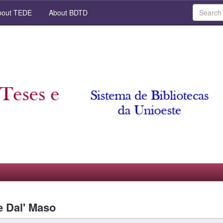
out TEDE
About BDTD
e Dal' Maso