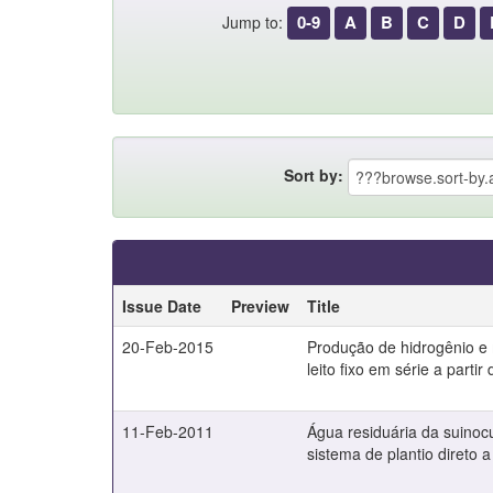
0-9
A
B
C
D
Jump to:
Sort by:
Issue Date
Preview
Title
20-Feb-2015
Produção de hidrogênio e
leito fixo em série a parti
11-Feb-2011
Água residuária da suinoc
sistema de plantio direto 