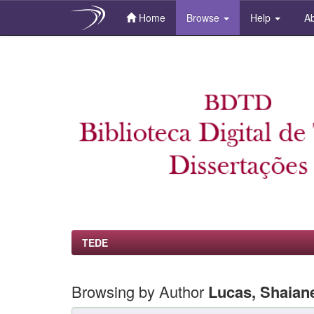
Home
Browse
Help
Ab
Skip
navigation
TEDE
Browsing by Author
Lucas, Shaian