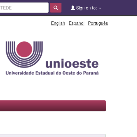
Sign on to:
English
Español
Português