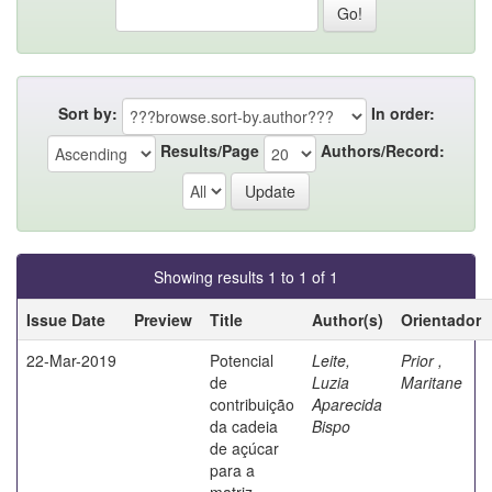
Sort by:
In order:
Results/Page
Authors/Record:
Showing results 1 to 1 of 1
Issue Date
Preview
Title
Author(s)
Orientador
22-Mar-2019
Potencial
Leite,
Prior ,
de
Luzia
Maritane
contribuição
Aparecida
da cadeia
Bispo
de açúcar
para a
matriz