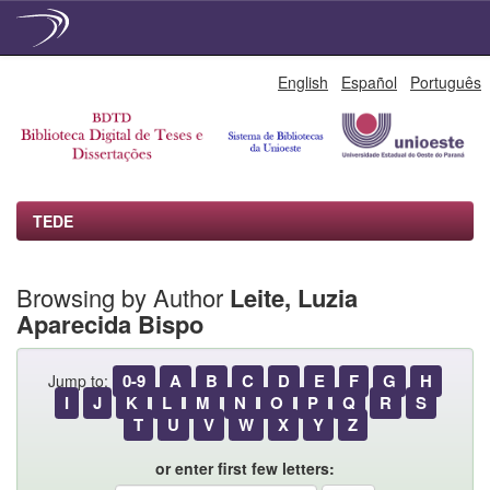
Skip
English
Español
Português
navigation
TEDE
Browsing by Author
Leite, Luzia
Aparecida Bispo
0-9
A
B
C
D
E
F
G
H
Jump to:
I
J
K
L
M
N
O
P
Q
R
S
T
U
V
W
X
Y
Z
or enter first few letters: