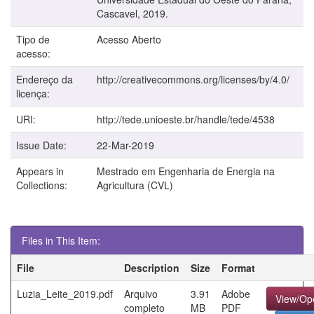
Cascavel, 2019.
Tipo de
Acesso Aberto
acesso:
Endereço da
http://creativecommons.org/licenses/by/4.0/
licença:
URI:
http://tede.unioeste.br/handle/tede/4538
Issue Date:
22-Mar-2019
Appears in
Mestrado em Engenharia de Energia na
Collections:
Agricultura (CVL)
Files in This Item:
File
Description
Size
Format
Luzia_Leite_2019.pdf
Arquivo
3.91
Adobe
View/Op
completo
MB
PDF