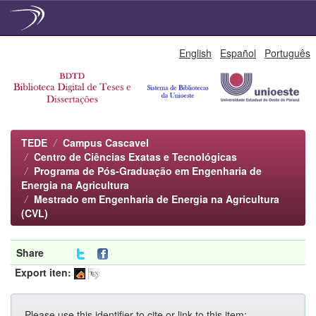
Skip
English
Español
Português
navigation
TEDE
Campus Cascavel
Centro de Ciências Exatas e Tecnológicas
Programa de Pós-Graduação em Engenharia de
Energia na Agricultura
Mestrado em Engenharia de Energia na Agricultura
(CVL)
Share
Export iten:
Please use this identifier to cite or link to this item: