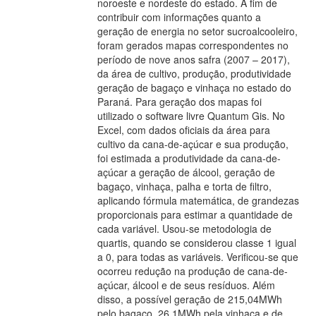
noroeste e nordeste do estado. A fim de
contribuir com informações quanto a
geração de energia no setor sucroalcooleiro,
foram gerados mapas correspondentes no
período de nove anos safra (2007 – 2017),
da área de cultivo, produção, produtividade
geração de bagaço e vinhaça no estado do
Paraná. Para geração dos mapas foi
utilizado o software livre Quantum Gis. No
Excel, com dados oficiais da área para
cultivo da cana-de-açúcar e sua produção,
foi estimada a produtividade da cana-de-
açúcar a geração de álcool, geração de
bagaço, vinhaça, palha e torta de filtro,
aplicando fórmula matemática, de grandezas
proporcionais para estimar a quantidade de
cada variável. Usou-se metodologia de
quartis, quando se considerou classe 1 igual
a 0, para todas as variáveis. Verificou-se que
ocorreu redução na produção de cana-de-
açúcar, álcool e de seus resíduos. Além
disso, a possível geração de 215,04MWh
pelo bagaço, 26,1MWh pela vinhaça e de