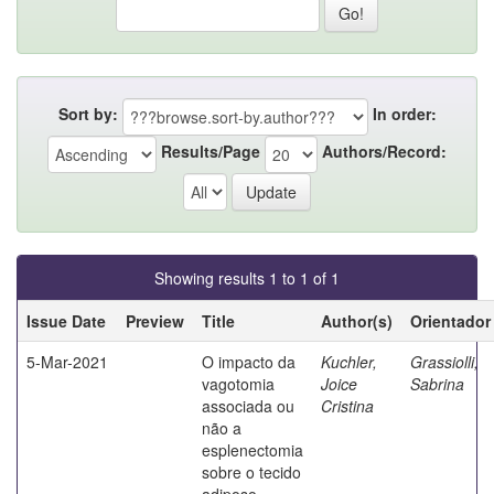
Sort by:
In order:
Results/Page
Authors/Record:
Showing results 1 to 1 of 1
Issue Date
Preview
Title
Author(s)
Orientador
5-Mar-2021
O impacto da
Kuchler,
Grassiolli,
vagotomia
Joice
Sabrina
associada ou
Cristina
não a
esplenectomia
sobre o tecido
adiposo