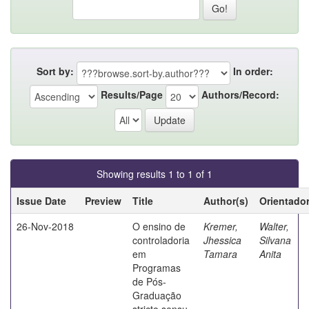
Sort by:
In order:
Results/Page
Authors/Record:
Showing results 1 to 1 of 1
Issue Date
Preview
Title
Author(s)
Orientado
26-Nov-2018
O ensino de
Kremer,
Walter,
controladoria
Jhessica
Silvana
em
Tamara
Anita
Programas
de Pós-
Graduação
stricto sensu