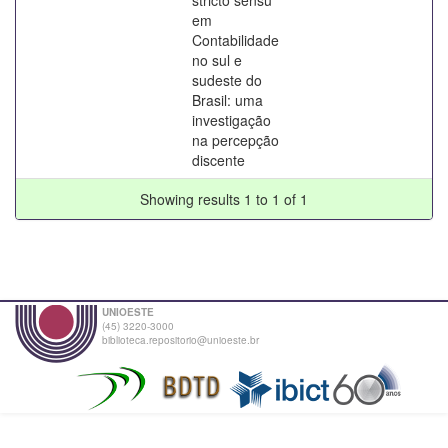
em
Contabilidade
no sul e
sudeste do
Brasil: uma
investigação
na percepção
discente
Showing results 1 to 1 of 1
UNIOESTE
(45) 3220-3000
biblioteca.repositorio@unioeste.br