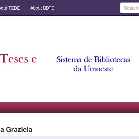
out TEDE
About BDTD
a Graziela