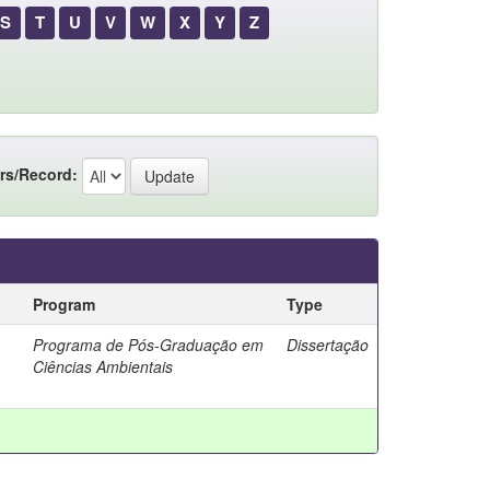
S
T
U
V
W
X
Y
Z
rs/Record:
Program
Type
Programa de Pós-Graduação em
Dissertação
Ciências Ambientais