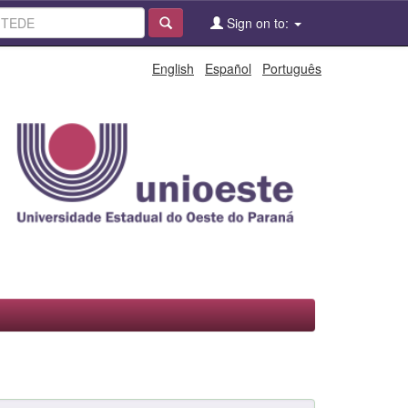
Sign on to:
English
Español
Português