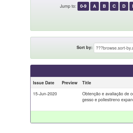
0-9
A
B
C
D
Jump to:
Sort by:
Issue Date
Preview
Title
15-Jun-2020
Obtenção e avaliação de c
gesso e poliestireno expa