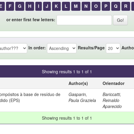
E
F
G
H
I
J
K
L
M
N
O
P
Q
R
or enter first few letters:
In order:
Results/Page
Autho
Showing results 1 to 1 of 1
Author(s)
Orientador
ompósitos à base de resíduo de
Gasparin,
Bariccatti,
ndido (EPS)
Paula Graziela
Reinaldo
Aparecido
Showing results 1 to 1 of 1