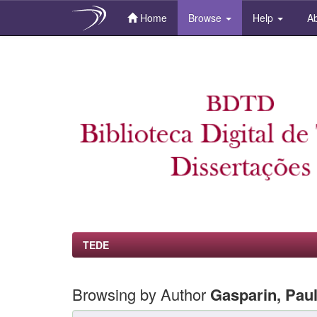
Home
Browse
Help
Ab
Skip
navigation
TEDE
Browsing by Author
Gasparin, Paul