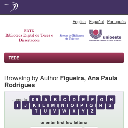
Skip
English
Español
Português
navigation
TEDE
Browsing by Author
Figueira, Ana Paula
Rodrigues
0-9
A
B
C
D
E
F
G
H
Jump to:
I
J
K
L
M
N
O
P
Q
R
S
T
U
V
W
X
Y
Z
or enter first few letters: