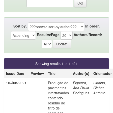
Sort by:
In order:
Results/Page
Authors/Record:
Showing results 1 to 1 of 1
Issue Date
Preview
Title
Author(s)
Orientador
10-Jun-2021
Produção de
Figueira,
Lindino,
pavimentos
Ana Paula
Cleber
intertravados
Rodrigues
Antônio
contendo
resíduo de
filtro de
cervejaria