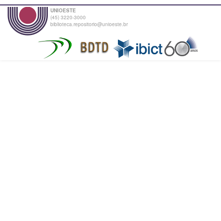
UNIOESTE
(45) 3220-3000
biblioteca.repositorio@unioeste.br