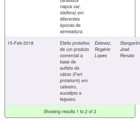
napus var.
oleifera) em
diferentes
épocas de
semeadura
15-Feb-2018
Efeito protetivo
Estevez,
Stangarlin
de um produto
Rogério
José
comercial a
Lopes
Renato
base de
sulfato de
cálcio (Fert
protetor®) em
cafeeiro,
eucalipto e
feijoeiro
Showing results 1 to 2 of 2