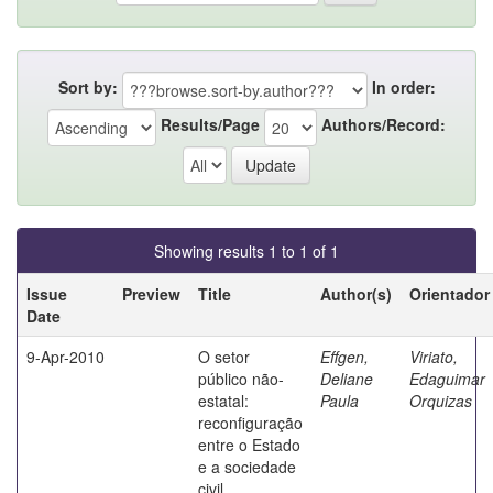
Sort by:
In order:
Results/Page
Authors/Record:
Showing results 1 to 1 of 1
Issue
Preview
Title
Author(s)
Orientador
Date
9-Apr-2010
O setor
Effgen,
Viriato,
público não-
Deliane
Edaguimar
estatal:
Paula
Orquizas
reconfiguração
entre o Estado
e a sociedade
civil