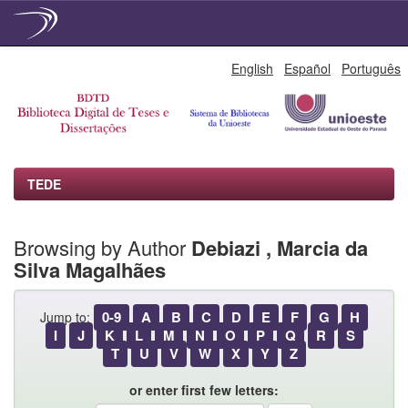
Skip
English
Español
Português
navigation
TEDE
Browsing by Author
Debiazi , Marcia da
Silva Magalhães
0-9
A
B
C
D
E
F
G
H
Jump to:
I
J
K
L
M
N
O
P
Q
R
S
T
U
V
W
X
Y
Z
or enter first few letters: