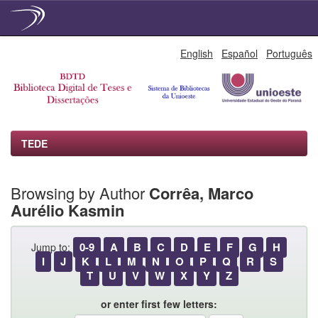
Skip
English
Español
Português
navigation
TEDE
Browsing by Author
Corrêa, Marco
Aurélio Kasmin
0-9
A
B
C
D
E
F
G
H
Jump to:
I
J
K
L
M
N
O
P
Q
R
S
T
U
V
W
X
Y
Z
or enter first few letters: