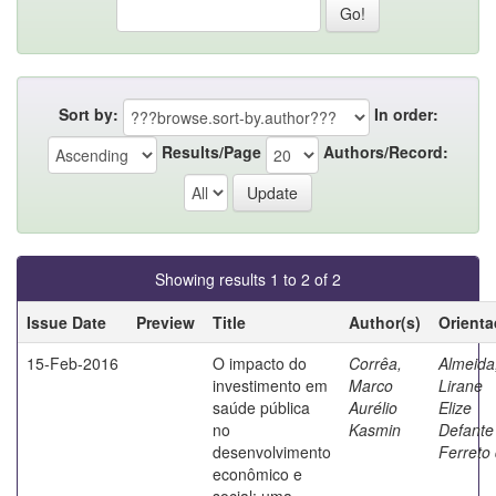
Sort by:
In order:
Results/Page
Authors/Record:
Showing results 1 to 2 of 2
Issue Date
Preview
Title
Author(s)
Orienta
15-Feb-2016
O impacto do
Corrêa,
Almeida
investimento em
Marco
Lirane
saúde pública
Aurélio
Elize
no
Kasmin
Defante
desenvolvimento
Ferreto
econômico e
social: uma