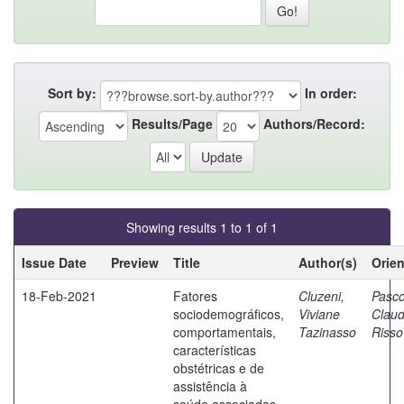
Sort by:
In order:
Results/Page
Authors/Record:
Showing results 1 to 1 of 1
Issue Date
Preview
Title
Author(s)
Orie
18-Feb-2021
Fatores
Cluzeni,
Pasco
sociodemográficos,
Viviane
Claud
comportamentais,
Tazinasso
Risso
características
obstétricas e de
assistência à
saúde associadas