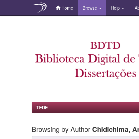
Home
Browse
Help
Ab
Skip
navigation
TEDE
Browsing by Author
Chidichima, A