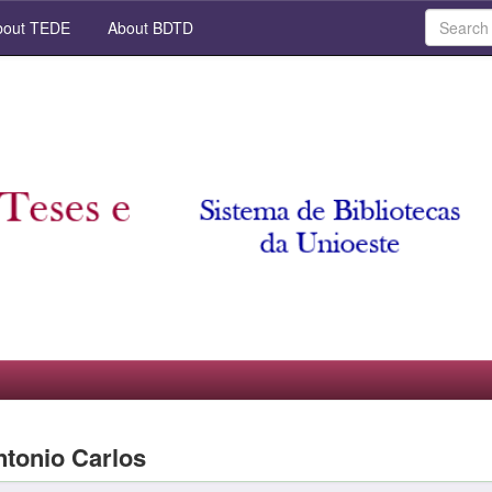
out TEDE
About BDTD
ntonio Carlos