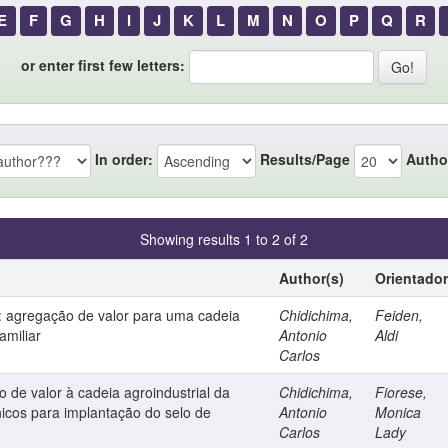
E
F
G
H
I
J
K
L
M
N
O
P
Q
R
or enter first few letters:
In order:
Results/Page
Autho
Showing results 1 to 2 of 2
Author(s)
Orientador
as: agregação de valor para uma cadeia
Chidichima,
Feiden,
amiliar
Antonio
Aldi
Carlos
 de valor à cadeia agroindustrial da
Chidichima,
Fiorese,
cnicos para implantação do selo de
Antonio
Monica
Carlos
Lady