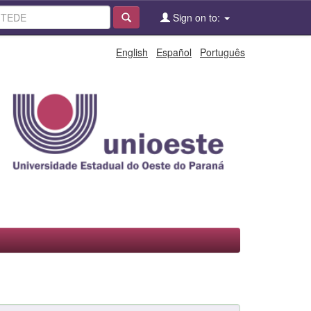
Sign on to:
English
Español
Português