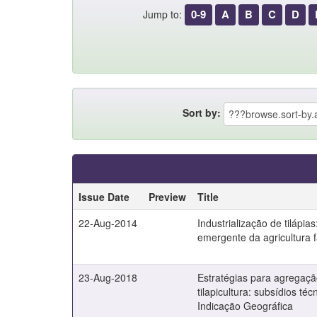
0-9
A
B
C
D
Jump to:
Sort by:
Issue Date
Preview
Title
22-Aug-2014
Industrialização de tilápi
emergente da agricultura f
23-Aug-2018
Estratégias para agregação
tilapicultura: subsídios té
Indicação Geográfica