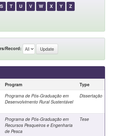
S
T
U
V
W
X
Y
Z
rs/Record:
Program
Type
Programa de Pós-Graduação em
Dissertação
Desenvolvimento Rural Sustentável
Programa de Pós-Graduação em
Tese
Recursos Pesqueiros e Engenharia
de Pesca