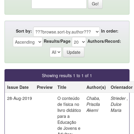
Sort by:
In order:
Results/Page
Authors/Record:
Showing results 1 to 1 of 1
Issue Date
Preview
Title
Author(s)
Orientador
28-Aug-2019
O conteúdo
Chaba,
Strieder ,
de física no
Priscila
Dulce
livro didático
Akemi
Maria
para a
Educação
de Jovens e
Adultos: