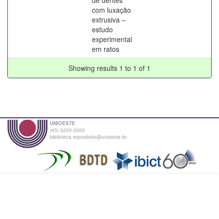
com luxação
extrusiva –
estudo
experimental
em ratos
Showing results 1 to 1 of 1
UNIOESTE
(45) 3220-3000
biblioteca.repositorio@unioeste.br