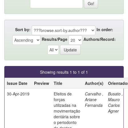
Sort by:
In order:
Results/Page
Authors/Record:
Showing results 1 to 1 of 1
Issue Date
Preview
Title
Author(s)
Orientado
30-Apr-2019
Efeitos de
Carvalho ,
Busato ,
forças
Ariane
Mauro
utilizadas na
Fernanda
Carlos
movimentação
Agner
dentária sobre
o periodonto
de dentes