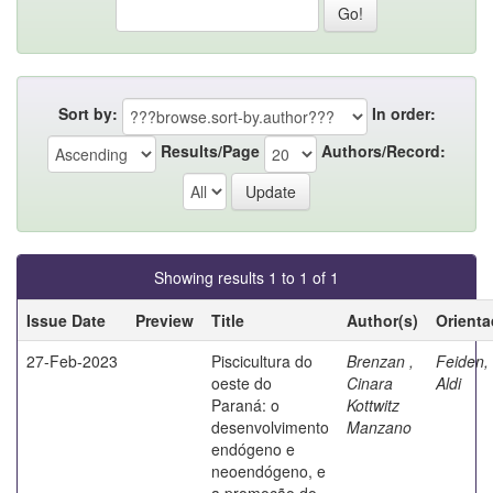
Sort by:
In order:
Results/Page
Authors/Record:
Showing results 1 to 1 of 1
Issue Date
Preview
Title
Author(s)
Orienta
27-Feb-2023
Piscicultura do
Brenzan ,
Feiden,
oeste do
Cinara
Aldi
Paraná: o
Kottwitz
desenvolvimento
Manzano
endógeno e
neoendógeno, e
a promoção do