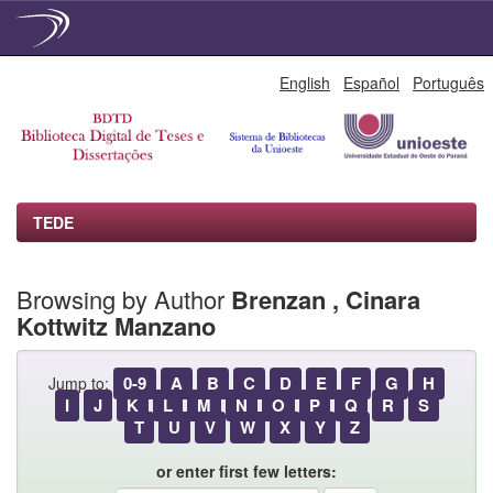
Skip
English
Español
Português
navigation
TEDE
Browsing by Author
Brenzan , Cinara
Kottwitz Manzano
0-9
A
B
C
D
E
F
G
H
Jump to:
I
J
K
L
M
N
O
P
Q
R
S
T
U
V
W
X
Y
Z
or enter first few letters: