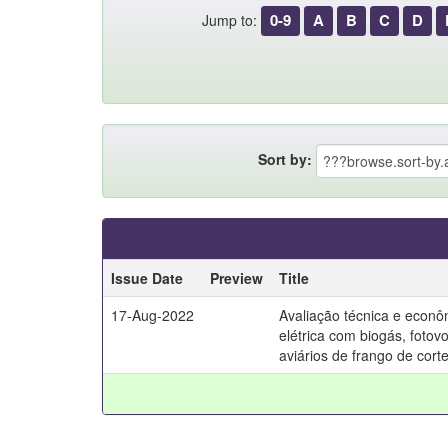
0-9
A
B
C
D
Jump to:
Sort by:
Issue Date
Preview
Title
17-Aug-2022
Avaliação técnica e econ
elétrica com biogás, fotovo
aviários de frango de cort