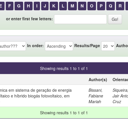
E
F
G
H
I
J
K
L
M
N
O
P
Q
R
or enter first few letters:
In order:
Results/Page
Autho
Showing results 1 to 1 of 1
Author(s)
Orienta
ômica em sistema de geração de energia
Bissani,
Siqueira
ltaico e híbrido biogás fotovoltaico, em
Fabiane
Jair Ant
e
Mariah
Cruz
Showing results 1 to 1 of 1