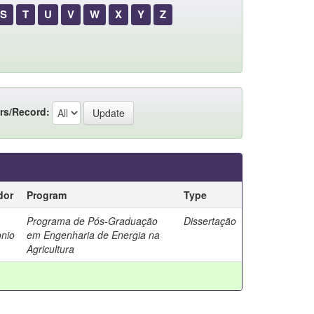
S
T
U
V
W
X
Y
Z
rs/Record:
dor
Program
Type
,
Programa de Pós-Graduação
Dissertação
onio
em Engenharia de Energia na
Agricultura