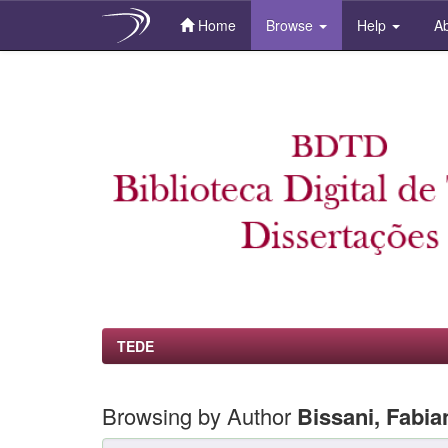
Home
Browse
Help
Ab
Skip
navigation
TEDE
Browsing by Author
Bissani, Fabia