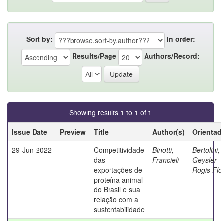
Sort by:
In order:
Results/Page
Authors/Record:
Showing results 1 to 1 of 1
Issue Date
Preview
Title
Author(s)
Orienta
29-Jun-2022
Competitividade
Binotti,
Bertolini,
das
Francieli
Geysler
exportações de
Rogis Fl
proteína animal
do Brasil e sua
relação com a
sustentabilidade