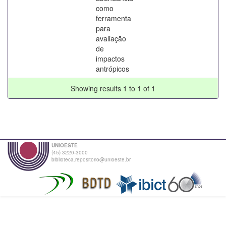
como
ferramenta
para
avaliação
de
impactos
antrópicos
Showing results 1 to 1 of 1
UNIOESTE
(45) 3220-3000
biblioteca.repositorio@unioeste.br