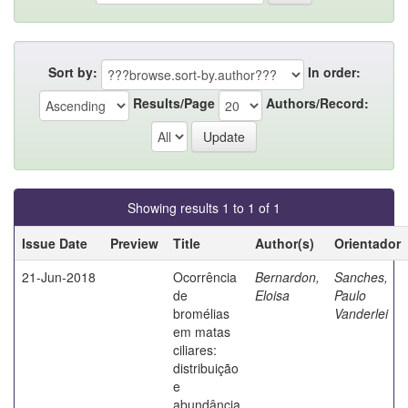
Sort by:
In order:
Results/Page
Authors/Record:
Showing results 1 to 1 of 1
Issue Date
Preview
Title
Author(s)
Orientador
21-Jun-2018
Ocorrência
Bernardon,
Sanches,
de
Eloisa
Paulo
bromélias
Vanderlei
em matas
ciliares:
distribuição
e
abundância