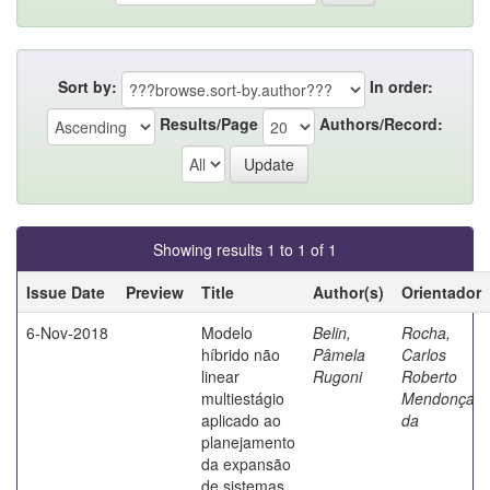
Sort by:
In order:
Results/Page
Authors/Record:
Showing results 1 to 1 of 1
Issue Date
Preview
Title
Author(s)
Orientador
6-Nov-2018
Modelo
Belin,
Rocha,
híbrido não
Pâmela
Carlos
linear
Rugoni
Roberto
multiestágio
Mendonça
aplicado ao
da
planejamento
da expansão
de sistemas