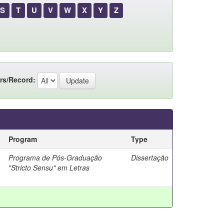
S
T
U
V
W
X
Y
Z
rs/Record:
Program
Type
Programa de Pós-Graduação
Dissertação
"Stricto Sensu" em Letras