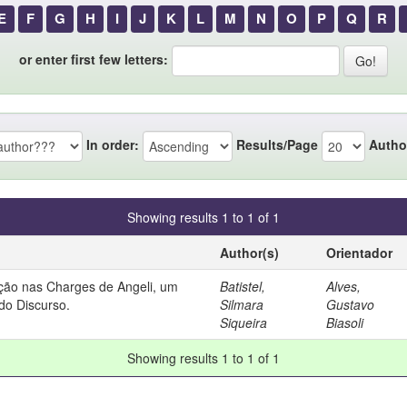
E
F
G
H
I
J
K
L
M
N
O
P
Q
R
or enter first few letters:
In order:
Results/Page
Autho
Showing results 1 to 1 of 1
Author(s)
Orientador
ção nas Charges de Angeli, um
Batistel,
Alves,
do Discurso.
Silmara
Gustavo
Siqueira
Biasoli
Showing results 1 to 1 of 1