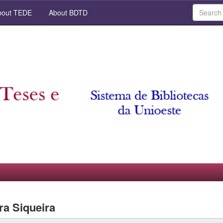
out TEDE
About BDTD
ara Siqueira