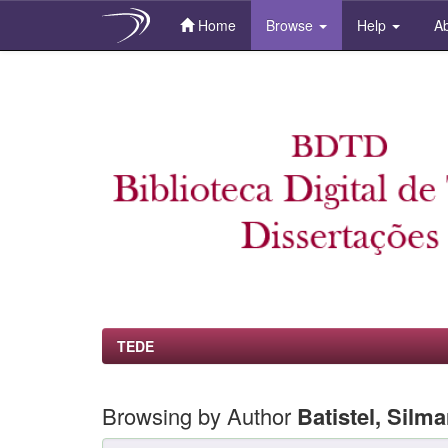
Home
Browse
Help
Ab
Skip
navigation
TEDE
Browsing by Author
Batistel, Silm