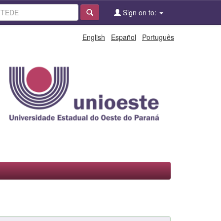
Sign on to:
English
Español
Português