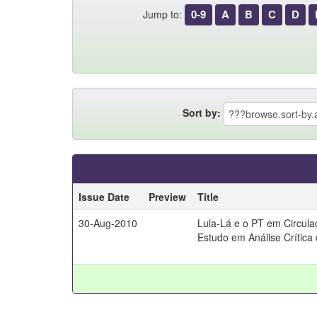
0-9
A
B
C
D
Jump to:
Sort by:
Issue Date
Preview
Title
30-Aug-2010
Lula-Lá e o PT em Circula
Estudo em Análise Crítica 