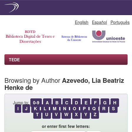
Skip
English
Español
Português
navigation
TEDE
Browsing by Author
Azevedo, Lia Beatriz
Henke de
0-9
A
B
C
D
E
F
G
H
Jump to:
I
J
K
L
M
N
O
P
Q
R
S
T
U
V
W
X
Y
Z
or enter first few letters: