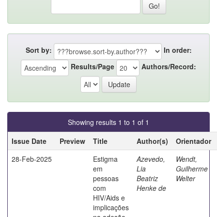
Sort by:
In order:
Results/Page
Authors/Record:
Showing results 1 to 1 of 1
Issue Date
Preview
Title
Author(s)
Orientador
28-Feb-2025
Estigma
Azevedo,
Wendt,
em
Lia
Guilherme
pessoas
Beatriz
Welter
com
Henke de
HIV/Aids e
implicações
na adesão