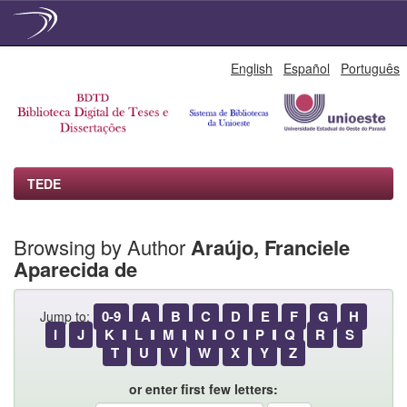
Skip
English
Español
Português
navigation
TEDE
Browsing by Author
Araújo, Franciele
Aparecida de
0-9
A
B
C
D
E
F
G
H
Jump to:
I
J
K
L
M
N
O
P
Q
R
S
T
U
V
W
X
Y
Z
or enter first few letters: