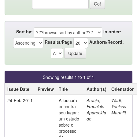
Sort by:
In order:
Results/Page
Authors/Record:
Showing results 1 to 1 of 1
Issue Date
Preview
Title
Author(s)
Orientador
24-Feb-2011
A loucura
Araújo,
Wadi,
encontra
Franciele
Yonissa
seu lugar :
Aparecida
Marmitt
um estudo
de
sobre o
processo
de