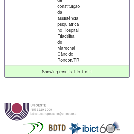
constituição
da
assistência
psiquiátrica
no Hospital
Filadélfia
de
Marechal
Cândido
Rondon/PR
Showing results 1 to 1 of 1
UNIOESTE
(45) 3220-3000
biblioteca.repositorio@unioeste.br