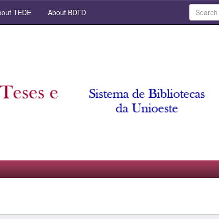
out TEDE
About BDTD