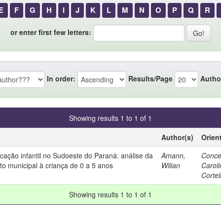
E
F
G
H
I
J
K
L
M
N
O
P
Q
R
or enter first few letters:
In order:
Results/Page
Autho
Showing results 1 to 1 of 1
Author(s)
Orien
ação infantil no Sudoeste do Paraná: análise da
Amann,
Conce
o municipal à criança de 0 a 5 anos
Wilian
Carol
Cortel
Showing results 1 to 1 of 1