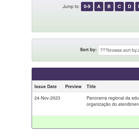
0-9
A
B
C
D
Jump to:
Sort by:
Issue Date
Preview
Title
24-Nov-2023
Panorama regional da educ
organização do atendiment