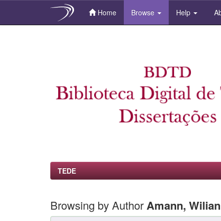
Home
Browse
Help
Ab
Skip
navigation
TEDE
Browsing by Author
Amann, Wilian