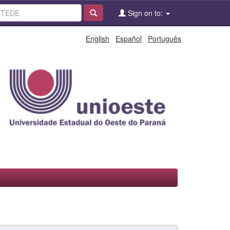
Sign on to:
English
Español
Português