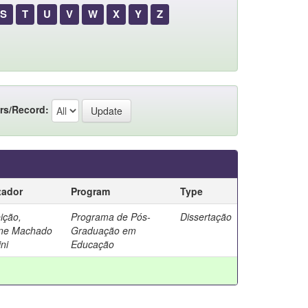
S
T
U
V
W
X
Y
Z
rs/Record:
tador
Program
Type
ição,
Programa de Pós-
Dissertação
ine Machado
Graduação em
ini
Educação