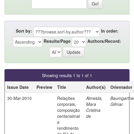
Sort by:
In order:
Results/Page
Authors/Record:
Showing results 1 to 1 of 1
Issue Date
Preview
Title
Author(s)
Orientador
30-Mar-2010
Relações
Almeida,
Baumgartner
corporais,
Mara
Gilmar
composição
Cristina
centensimal
de
e
rendimento
de filé do