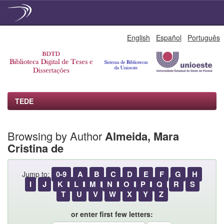
Skip
English
Español
Português
navigation
TEDE
Browsing by Author
Almeida, Mara
Cristina de
0-9
A
B
C
D
E
F
G
H
Jump to:
I
J
K
L
M
N
O
P
Q
R
S
T
U
V
W
X
Y
Z
or enter first few letters: