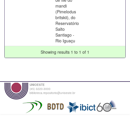
mandi
(Pimelodus
britskii), do
Reservatório
Salto
Santiago -
Rio Iguaçu
Showing results 1 to 1 of 1
UNIOESTE
(45) 3220-3000
biblioteca.repositorio@unioeste.br