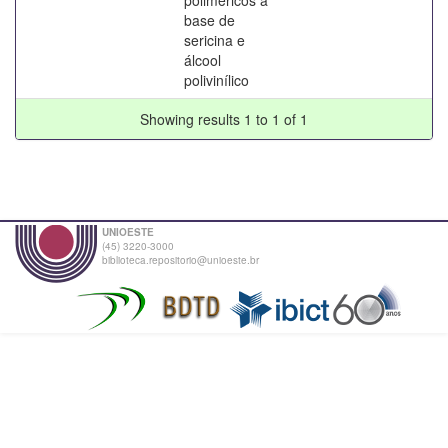
base de
sericina e
álcool
polivinílico
Showing results 1 to 1 of 1
UNIOESTE
(45) 3220-3000
biblioteca.repositorio@unioeste.br