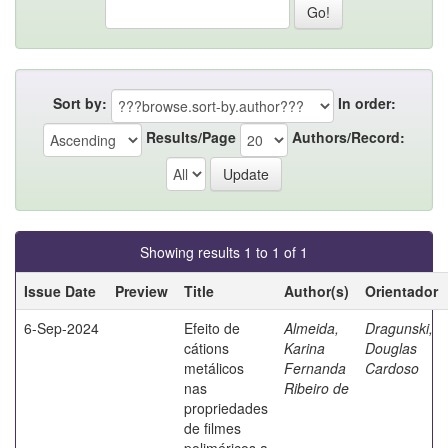
Sort by:
In order:
Results/Page
Authors/Record:
Showing results 1 to 1 of 1
Issue Date
Preview
Title
Author(s)
Orientador
6-Sep-2024
Efeito de
Almeida,
Dragunski,
cátions
Karina
Douglas
metálicos
Fernanda
Cardoso
nas
Ribeiro de
propriedades
de filmes
poliméricos a