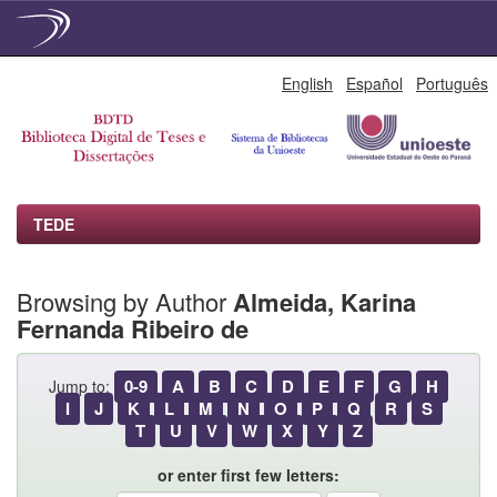
Skip
English
Español
Português
navigation
TEDE
Browsing by Author
Almeida, Karina
Fernanda Ribeiro de
0-9
A
B
C
D
E
F
G
H
Jump to:
I
J
K
L
M
N
O
P
Q
R
S
T
U
V
W
X
Y
Z
or enter first few letters: