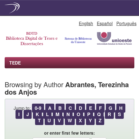
Skip
English
Español
Português
navigation
TEDE
Browsing by Author
Abrantes, Terezinha
dos Anjos
0-9
A
B
C
D
E
F
G
H
Jump to:
I
J
K
L
M
N
O
P
Q
R
S
T
U
V
W
X
Y
Z
or enter first few letters: