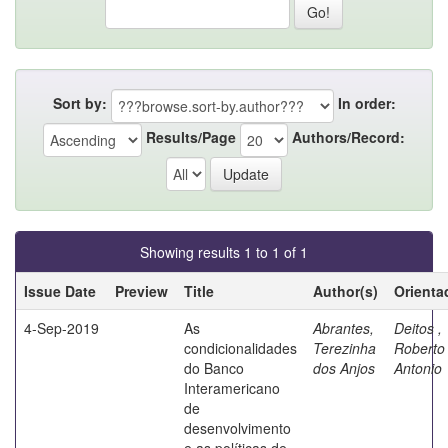
Sort by:
In order:
Results/Page
Authors/Record:
Showing results 1 to 1 of 1
Issue Date
Preview
Title
Author(s)
Orienta
4-Sep-2019
As
Abrantes,
Deitos ,
condicionalidades
Terezinha
Roberto
do Banco
dos Anjos
Antonio
Interamericano
de
desenvolvimento
e as políticas de