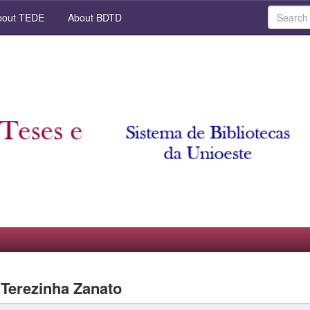
out TEDE
About BDTD
 Terezinha Zanato