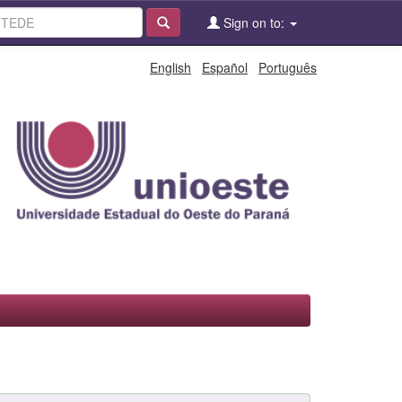
Sign on to:
English
Español
Português