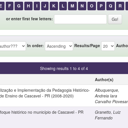
E
F
G
H
I
J
K
L
M
N
O
P
Q
R
or enter first few letters:
In order:
Results/Page
Autho
Showing results 1 to 4 of 4
Author(s)
alização e Implementação da Pedagogia Histórico-
Albuquerque,
 de Ensino de Cascavel - PR (2008-2020)
Andreia Iara
Carvalho Piovesa
foque histórico no município de Cascavel - PR
Granetto, Luiz
Fernando