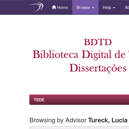
Home
Browse
Help
Ab
Skip
navigation
TEDE
Browsing by Advisor
Tureck, Lucia