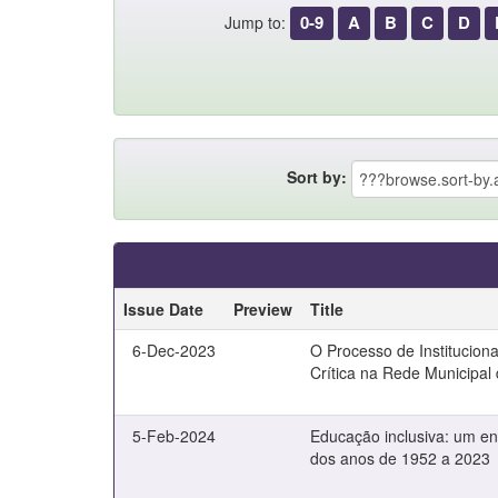
0-9
A
B
C
D
Jump to:
Sort by:
Issue Date
Preview
Title
6-Dec-2023
O Processo de Institucion
Crítica na Rede Municipal
5-Feb-2024
Educação inclusiva: um en
dos anos de 1952 a 2023