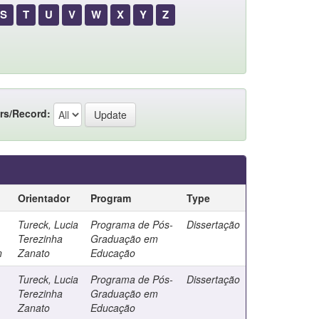
S
T
U
V
W
X
Y
Z
rs/Record:
Orientador
Program
Type
Tureck, Lucia
Programa de Pós-
Dissertação
Terezinha
Graduação em
n
Zanato
Educação
Tureck, Lucia
Programa de Pós-
Dissertação
Terezinha
Graduação em
Zanato
Educação