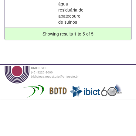
água
residuária de
abatedouro
de suínos
Showing results 1 to 5 of 5
UNIOESTE
(45) 3220-3000
biblioteca.repositorio@unioeste.br