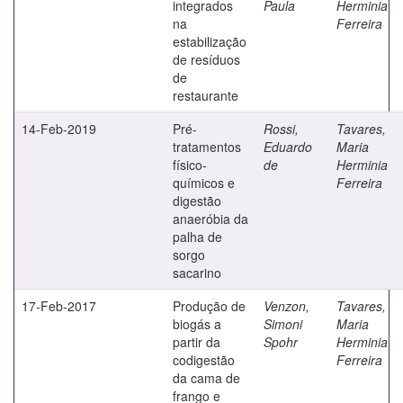
integrados
Paula
Herminia
na
Ferreira
estabilização
de resíduos
de
restaurante
14-Feb-2019
Pré-
Rossi,
Tavares,
tratamentos
Eduardo
Maria
físico-
de
Herminia
químicos e
Ferreira
digestão
anaeróbia da
palha de
sorgo
sacarino
17-Feb-2017
Produção de
Venzon,
Tavares,
biogás a
Simoni
Maria
partir da
Spohr
Herminia
codigestão
Ferreira
da cama de
frango e