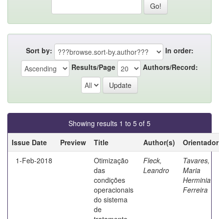
Sort by:
In order:
Results/Page
Authors/Record:
Showing results 1 to 5 of 5
Issue Date
Preview
Title
Author(s)
Orientador
1-Feb-2018
Otimização
Fleck,
Tavares,
das
Leandro
Maria
condições
Herminia
operacionais
Ferreira
do sistema
de
tratamento