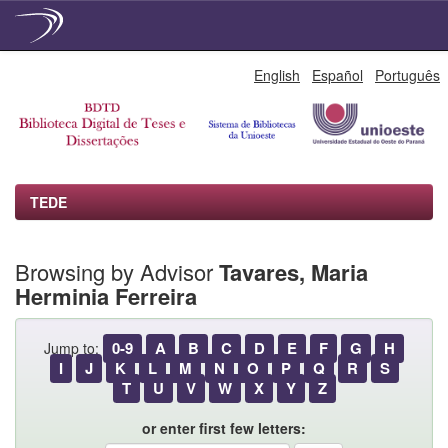
Skip
English
Español
Português
navigation
TEDE
Browsing by Advisor
Tavares, Maria
Herminia Ferreira
0-9
A
B
C
D
E
F
G
H
Jump to:
I
J
K
L
M
N
O
P
Q
R
S
T
U
V
W
X
Y
Z
or enter first few letters: