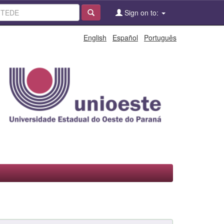
Sign on to:
English
Español
Português