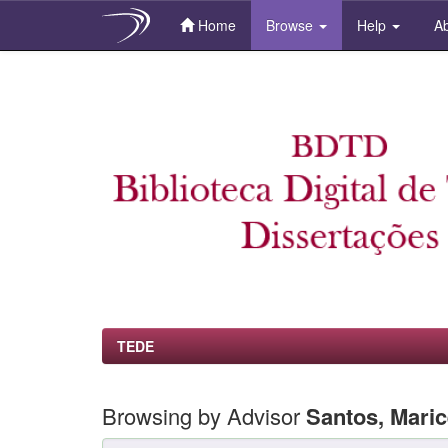
Home
Browse
Help
Ab
Skip
navigation
TEDE
Browsing by Advisor
Santos, Maric