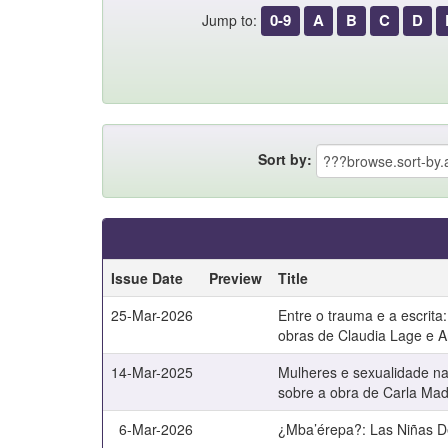
0-9
A
B
C
D
Jump to:
Sort by:
Issue Date
Preview
Title
25-Mar-2026
Entre o trauma e a escrita:
obras de Claudia Lage e An
14-Mar-2025
Mulheres e sexualidade n
sobre a obra de Carla Mad
6-Mar-2026
¿Mba’érepa?: Las Niñas De