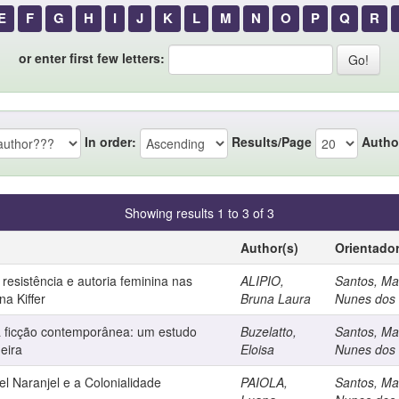
E
F
G
H
I
J
K
L
M
N
O
P
Q
R
or enter first few letters:
In order:
Results/Page
Autho
Showing results 1 to 3 of 3
Author(s)
Orientado
 resistência e autoria feminina nas
ALIPIO,
Santos, Mar
a Kiffer
Bruna Laura
Nunes dos
a ficção contemporânea: um estudo
Buzelatto,
Santos, Mar
eira
Eloisa
Nunes dos
l Naranjel e a Colonialidade
PAIOLA,
Santos, Mar