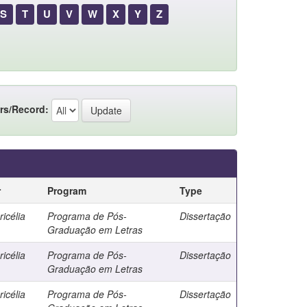
S
T
U
V
W
X
Y
Z
rs/Record:
r
Program
Type
icélia
Programa de Pós-
Dissertação
Graduação em Letras
icélia
Programa de Pós-
Dissertação
Graduação em Letras
icélia
Programa de Pós-
Dissertação