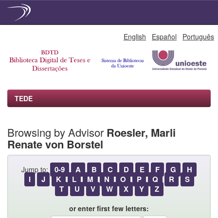
Skip
English
Español
Português
navigation
TEDE
Browsing by Advisor
Roesler, Marli
Renate von Borstel
0-9
A
B
C
D
E
F
G
H
Jump to:
I
J
K
L
M
N
O
P
Q
R
S
T
U
V
W
X
Y
Z
or enter first few letters: