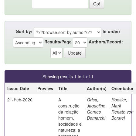
Sort by:
In order:
Results/Page
Authors/Record:
Showing results 1 to 1 of 1
Issue Date
Preview
Title
Author(s)
Orientador
21-Feb-2020
A
Grisa,
Roesler,
construção
Jaqueline
Marli
da relação
Gomes
Renate von
homem,
Demarchi
Borstel
sociedade e
natureza: a
percepção