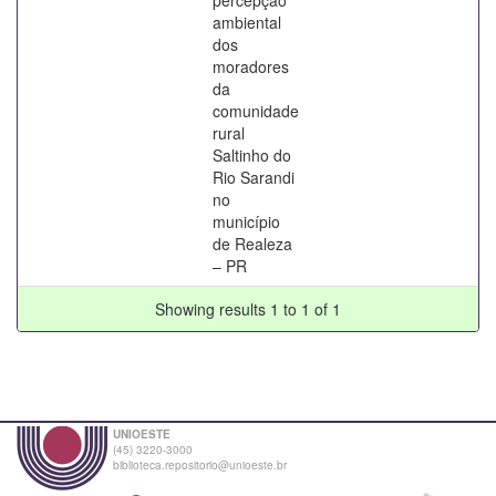
ambiental
dos
moradores
da
comunidade
rural
Saltinho do
Rio Sarandi
no
município
de Realeza
– PR
Showing results 1 to 1 of 1
UNIOESTE
(45) 3220-3000
biblioteca.repositorio@unioeste.br