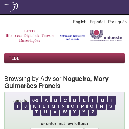
Skip
English
Español
Português
navigation
TEDE
Browsing by Advisor
Nogueira, Mary
Guimarães Francis
0-9
A
B
C
D
E
F
G
H
Jump to:
I
J
K
L
M
N
O
P
Q
R
S
T
U
V
W
X
Y
Z
or enter first few letters: