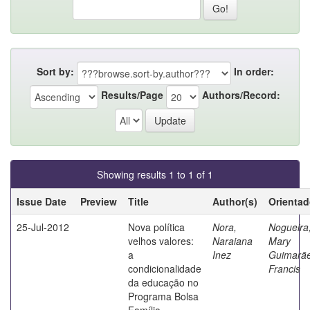
Sort by:
In order:
Results/Page
Authors/Record:
Showing results 1 to 1 of 1
Issue Date
Preview
Title
Author(s)
Orientad
25-Jul-2012
Nova política
Nora,
Nogueira
velhos valores:
Naraiana
Mary
a
Inez
Guimarã
condicionalidade
Francis
da educação no
Programa Bolsa
Família