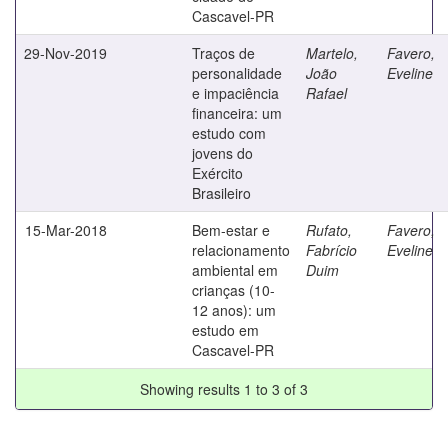
Cascavel-PR
29-Nov-2019
Traços de
Martelo,
Favero,
personalidade
João
Eveline
e impaciência
Rafael
financeira: um
estudo com
jovens do
Exército
Brasileiro
15-Mar-2018
Bem-estar e
Rufato,
Favero,
relacionamento
Fabrício
Eveline
ambiental em
Duim
crianças (10-
12 anos): um
estudo em
Cascavel-PR
Showing results 1 to 3 of 3