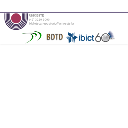
UNIOESTE
(45) 3220-3000
biblioteca.repositorio@unioeste.br