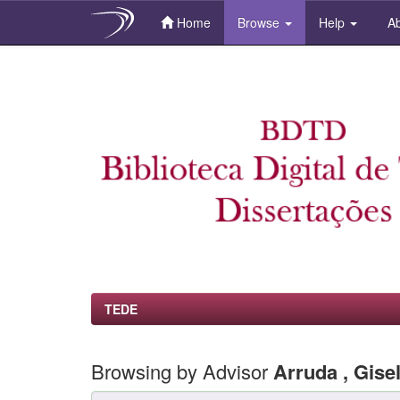
Home
Browse
Help
Ab
Skip
navigation
TEDE
Browsing by Advisor
Arruda , Gise