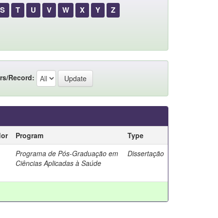
S
T
U
V
W
X
Y
Z
rs/Record:
dor
Program
Type
Programa de Pós-Graduação em
Dissertação
Ciências Aplicadas à Saúde