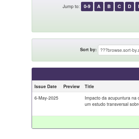
0-9
A
B
C
D
Jump to:
Sort by:
Issue Date
Preview
Title
6-May-2025
Impacto da acupuntura na d
um estudo transversal sobr