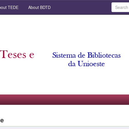
out TEDE
About BDTD
le