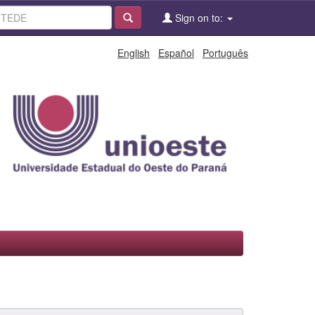
Sign on to:
English
Español
Português