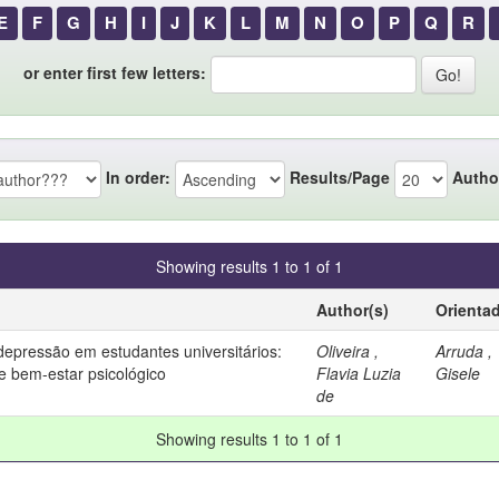
E
F
G
H
I
J
K
L
M
N
O
P
Q
R
or enter first few letters:
In order:
Results/Page
Autho
Showing results 1 to 1 of 1
Author(s)
Orienta
epressão em estudantes universitários:
Oliveira ,
Arruda ,
e bem-estar psicológico
Flavia Luzia
Gisele
de
Showing results 1 to 1 of 1