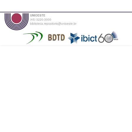
UNIOESTE
(45) 3220-3000
biblioteca.repositorio@unioeste.br