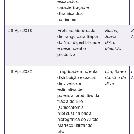
escavados:
caracterização e
dinâmica dos
nutrientes
26-Apr-2018
Proteína hidrolisada
Rocha,
S
de frango para tilápia
Joana
A
do Nilo: digestibilidade
D'Arc
e desempenho
Mauricio
produtivo
8-Apr-2022
Fragilidade ambiental,
Lira, Karen
F
distribuição espacial
Carrilho da
A
de viveiros e
Silva
estimativa de
potencial produtivo da
tilápia do Nilo
(Oreochromis
niloticus) na bacia
hidrográfica do Arroio
Marreco utilizando
SIG