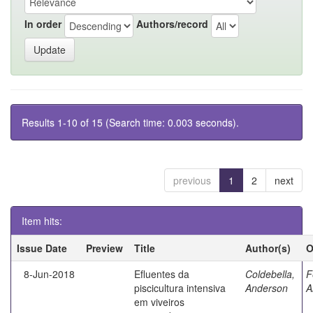
In order
Authors/record
Results 1-10 of 15 (Search time: 0.003 seconds).
previous
1
2
next
Item hits:
Issue Date
Preview
Title
Author(s)
O
8-Jun-2018
Efluentes da
Coldebella,
F
piscicultura intensiva
Anderson
A
em viveiros