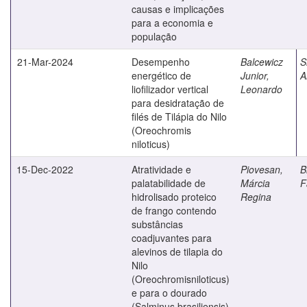
causas e implicações
para a economia e
população
21-Mar-2024
Desempenho
Balcewicz
S
energético de
Junior,
A
liofilizador vertical
Leonardo
para desidratação de
filés de Tilápia do Nilo
(Oreochromis
niloticus)
15-Dec-2022
Atratividade e
Piovesan,
B
palatabilidade de
Márcia
F
hidrolisado proteico
Regina
de frango contendo
substâncias
coadjuvantes para
alevinos de tilapia do
Nilo
(Oreochromisniloticus)
e para o dourado
(Salminus brasiliensis)