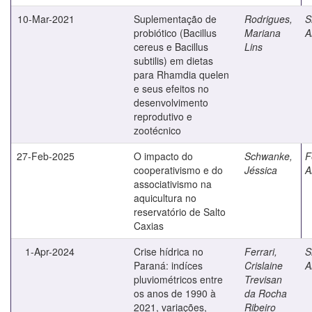
10-Mar-2021
Suplementação de
Rodrigues,
S
probiótico (Bacillus
Mariana
A
cereus e Bacillus
Lins
subtilis) em dietas
para Rhamdia quelen
e seus efeitos no
desenvolvimento
reprodutivo e
zootécnico
27-Feb-2025
O impacto do
Schwanke,
F
cooperativismo e do
Jéssica
A
associativismo na
aquicultura no
reservatório de Salto
Caxias
1-Apr-2024
Crise hídrica no
Ferrari,
S
Paraná: indíces
Crislaine
A
pluviométricos entre
Trevisan
os anos de 1990 à
da Rocha
2021, variações,
Ribeiro