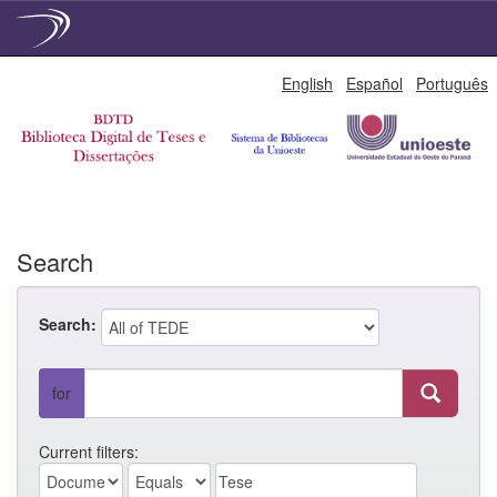
Skip
English
Español
Português
navigation
Search
Search:
for
Current filters: