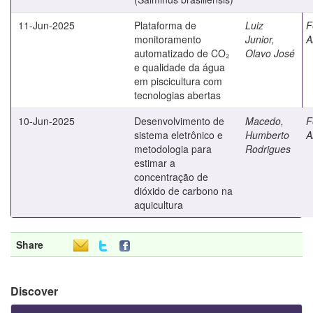
11-Jun-2025
Plataforma de
Luiz
F
monitoramento
Junior,
A
automatizado de CO₂
Olavo José
e qualidade da água
em piscicultura com
tecnologias abertas
10-Jun-2025
Desenvolvimento de
Macedo,
F
sistema eletrônico e
Humberto
A
metodologia para
Rodrigues
estimar a
concentração de
dióxido de carbono na
aquicultura
Share
Discover